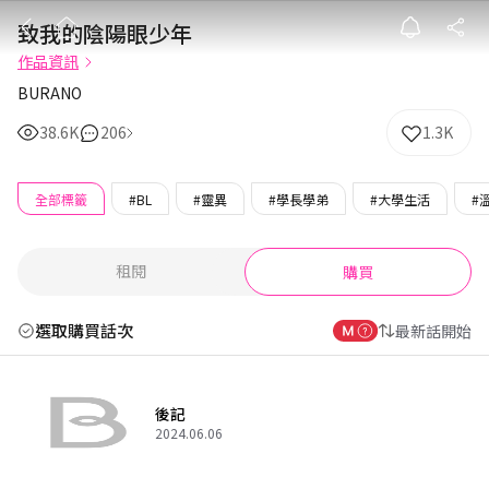
致我的陰陽眼少
致我的陰陽眼少年
作品資訊
BURANO
38.6K
206
1.3K
全部標籤
#BL
#靈異
#學長學弟
#大學生活
#
租閱
購買
選取購買話次
最新話開始
後記
2024.06.06