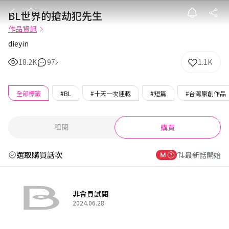
BL世界的搶劫
BL世界的搶劫犯先生
作品資訊
dieyin
18.2K
97
1.1K
全部標籤
#BL
#十天一次連載
#短篇
#台灣原創作品
租閱
購買
選取購買話次
最新話開始
非會員試閱
2024.06.28