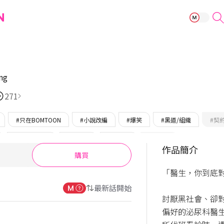
Catch Up
ng
271
#只在BOMTOON
#小說改編
#爆笑
#黑道/組織
#契
#技巧高超攻
#逃跑受
#美人受
#開朗受
作品簡介
購買
「醫生，你到底對
最新話開始
討厭黑社會、卻
偏好的泌尿科醫