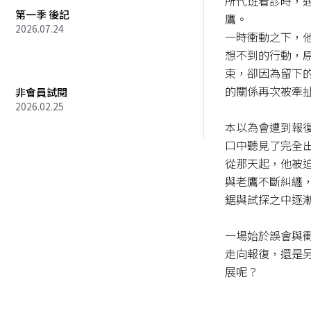
所代班看診時，
第一季 後記
鷹。

2026.07.24
一時衝動之下，
想不到的行動，
束，卻因為留下
的關係再次被牽扯
非會員試閱
2026.02.25
本以為會遭到報
口中聽見了完全出
從那天起，他被
與老鷹不斷糾纏
鋸與試探之中逐漸
一場始於誤會與
走向報復，還是
展呢？