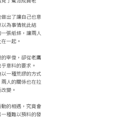
遇見了幫派成員老
他做出了讓自己也意
原以為事情就此結
的一張紙條，讓兩人
在一起。

復的宰俊，卻從老鷹
乎意料的要求。

迫以一種荒謬的方式
，兩人的關係也在拉
改變。

衝動的相遇，究竟會
另一種難以預料的發