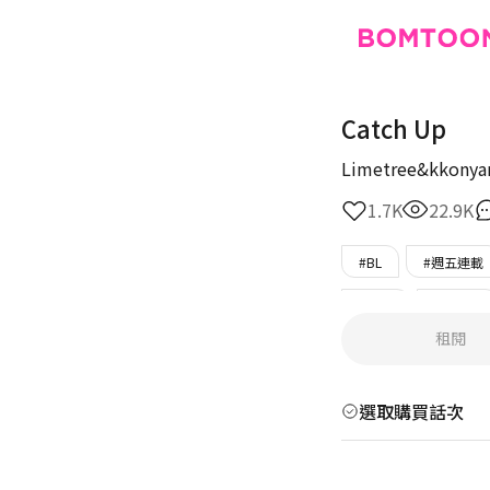
Catch Up
Limetree&kkonya
1.7K
22.9K
#BL
#週五連載
#強攻
#美男攻
租閱
選取購買話次