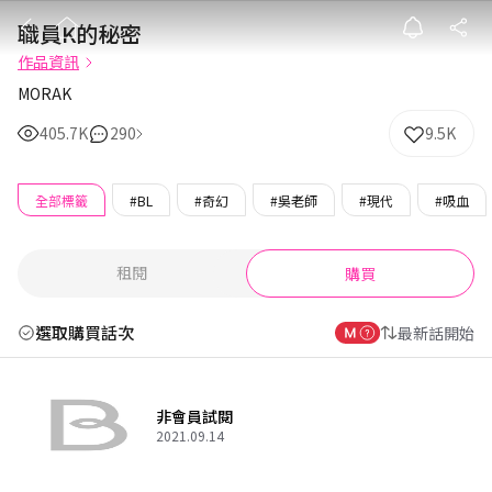
職員K的秘密
職員K的秘密
作品資訊
MORAK
405.7K
290
9.5K
全部標籤
#BL
#奇幻
#吳老師
#現代
#吸血
租閱
購買
選取購買話次
最新話開始
非會員試閱
2021.09.14