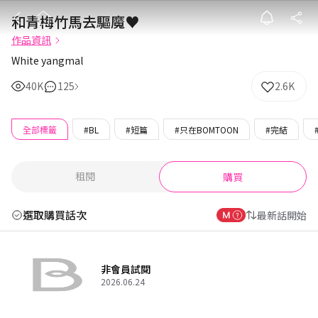
和青梅竹馬去驅
和青梅竹馬去驅魔♥
作品資訊
White yangmal
40K
125
2.6K
全部標籤
#BL
#短篇
#只在BOMTOON
#完結
租閱
購買
選取購買話次
最新話開始
非會員試閱
2026.06.24