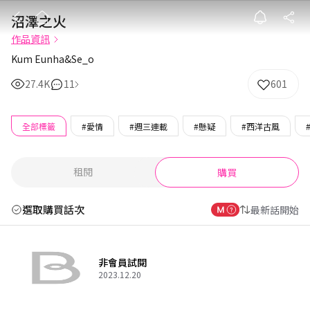
沼澤之火
沼澤之火
作品資訊
Kum Eunha&Se_o
27.4K
11
601
全部標籤
#愛情
#週三連載
#懸疑
#西洋古風
租閱
購買
選取購買話次
最新話開始
非會員試閱
2023.12.20