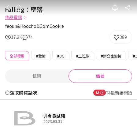
Falling：墜落
Falling：墜落
作品資訊
Yeoun&Hoocho&GomCookie
17.2K
7
389
全部標籤
#愛情
#BG
#上班族
#辦公室戀情
#
租閱
購買
選取購買話次
最新話開始
非會員試閱
2023.03.31