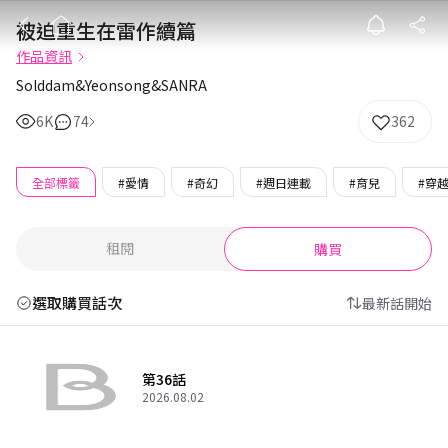
被迫重生在雷作
被迫重生在雷作續篇
作品資訊
Solddam&Yeonsong&SANRA
6K
74
362
全部標籤
#愛情
#奇幻
#週日連載
#育兒
#穿
租閱
購買
選取購買話次
最新話開始
第36話
2026.08.02