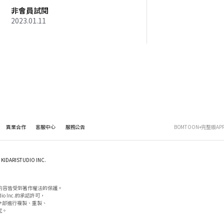
非會員試閱
2023.01.11
異業合作
客服中心
服務公告
BOMTOON+完整版AP
KIDARISTUDIO INC.
内容皆受到著作權法的保護。

io Inc.的承認許可，

部進行複製、重製、

。
