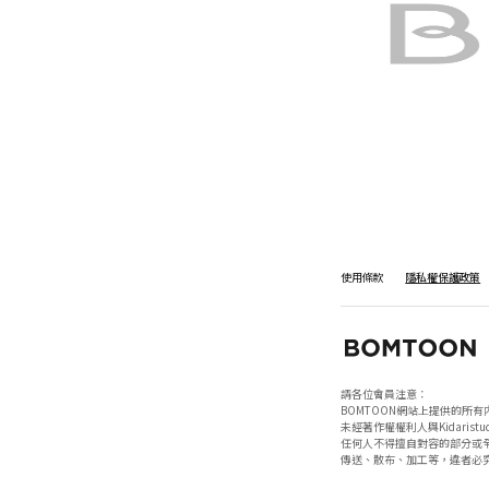
使用條款
隱私權保護政策
請各位會員注意：

BOMTOON網站上提供的所有
未經著作權權利人與Kidaristud
任何人不得擅自對容的部分或全
傳送、散布、加工等，違者必究