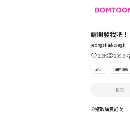
請開發我吧！
jeongsila&taegil
2.2K
289.6K
#GL
#週四連載
#只在BOMTOON
租閱
選取購買話次