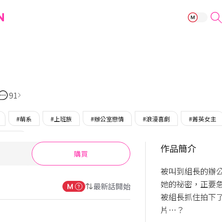
請開發我吧！
91
#萌系
#上班族
#辦公室戀情
#浪漫喜劇
#菁英女主
#調教
作品簡介
購買
被叫到組長的辦
她的祕密，正要
最新話開始
被組長抓住拍下
片⋯？