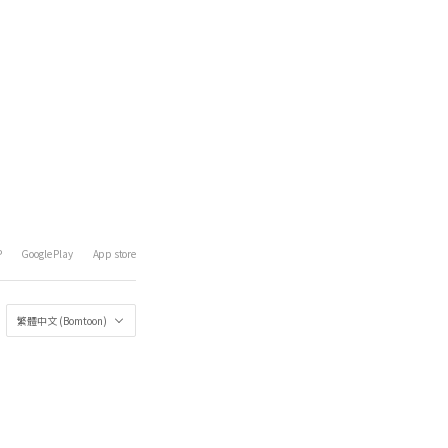
P
Google Play
App store
繁體中文 (Bomtoon)