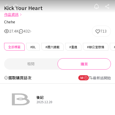
Kick Your Hea
Kick Your Heart
作品資訊
Chehe
27.4K
432
713
全部標籤
#BL
#週六連載
#重逢
#辦公室戀情
租閱
購買
選取購買話次
最新話開始
後記
2025.12.20