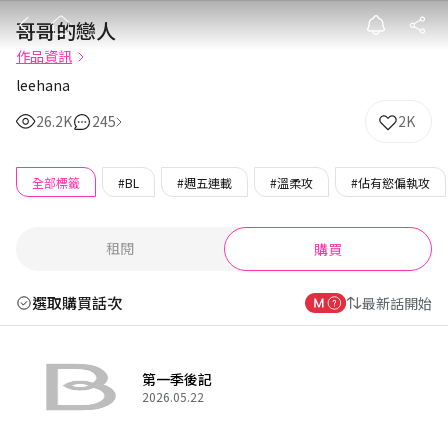
哥哥的戀人
哥哥的戀人
作品資訊
leehana
26.2K
245
2K
全部標籤
#BL
#週五連載
#溫柔攻
#佔有慾偏執攻
租閱
購買
選取購買話次
最新話開始
第一季後記
2026.05.22