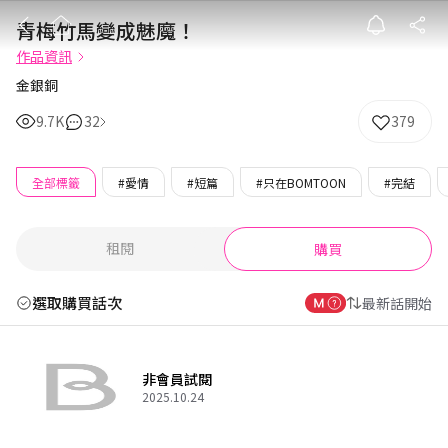
青梅竹馬變成魅
青梅竹馬變成魅魔！
作品資訊
金銀銅
9.7K
32
379
全部標籤
#愛情
#短篇
#只在BOMTOON
#完結
租閱
購買
選取購買話次
最新話開始
非會員試閱
2025.10.24