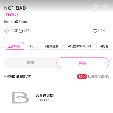
NOT BAD
NOT BAD
作品資訊
kimkin&Eunoh
11.3K
117
1.2K
全部標籤
#BL
#週四連載
#只在BOMTOON
#劇情
租閱
購買
選取購買話次
最新話開始
非會員試閱
2025.12.12