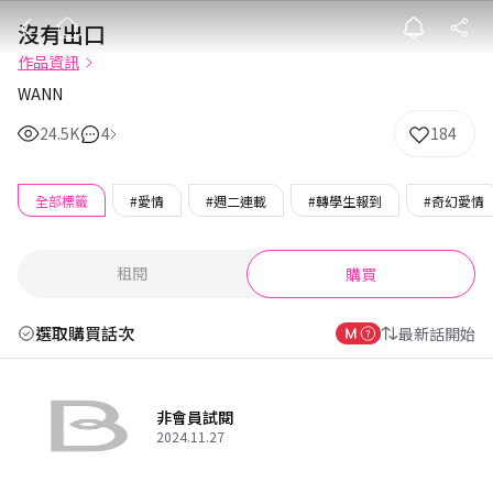
沒有出口
沒有出口
作品資訊
WANN
24.5K
4
184
全部標籤
#愛情
#週二連載
#轉學生報到
#奇幻愛情
租閱
購買
選取購買話次
最新話開始
非會員試閱
2024.11.27