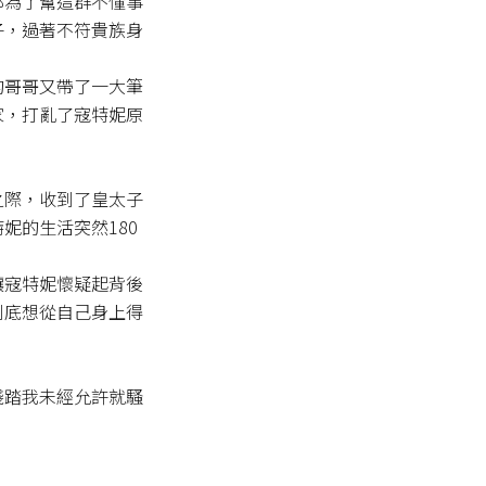
都為了幫這群不懂事
子，過著不符貴族身
的哥哥又帶了一大筆
家，打亂了寇特妮原
之際，收到了皇太子
妮的生活突然180
讓寇特妮懷疑起背後
到底想從自己身上得
踐踏我未經允許就騷

