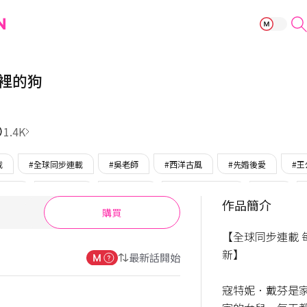
住在皇宮庭院裡
裡的狗
1.4K
載
#全球同步連載
#吳老師
#西洋古風
#先婚後愛
#王
英男主
#平凡女主
#狡猾女主
#只在BOMTOON
#調教
作品簡介
購買
【全球同步連載 
新】

最新話開始
寇特妮．戴芬是