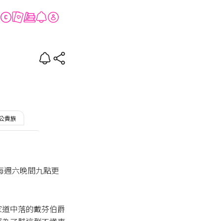
的狗
公貴族
#WorldDrop
每週六晚間九點更
家道中落的戴芬伯爵