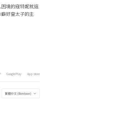
入困境的寇特妮就這
殊癖好皇太子的主
P
Google Play
App store
繁體中文 (Bomtoon)