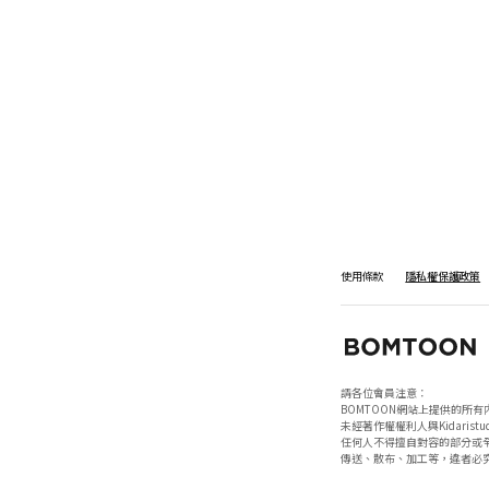
使用條款
隱私權保護政策
請各位會員注意：

BOMTOON網站上提供的所有
未經著作權權利人與Kidaristud
任何人不得擅自對容的部分或全
傳送、散布、加工等，違者必究