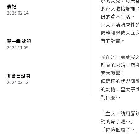
家的女兒，每天
後記
的家人收拾爛攤
2026.02.14
份的貧困生活。 

某天，嗜賭成性
債務和追債人回
有的計畫。

第一季 後記
2024.11.09
就在她一籌莫展
理查的求婚，寇特
度大轉彎！

非會員試閱
但這樣的狀況卻
2024.03.13
的動機，皇太子
到什麼⋯

「主人，請用腳
動的身子吧⋯」

「你這個瘋子。」