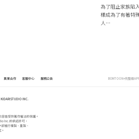
為了阻止家族陷
樣成為了有著特
人⋯
異業合作
客服中心
服務公告
BOMTOON+完整版AP
KIDARISTUDIO INC.
内容皆受到著作權法的保護。

io Inc.的承認許可，

部進行複製、重製、

。
