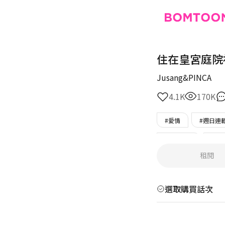
住在皇宮庭院
Jusang&PINCA
4.1K
170K
#愛情
#週日連
#豪門男主
#菁
租閱
#D/S
選取購買話次