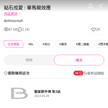
點石成愛 : 畢
點石成愛 : 畢馬龍效應
作品資訊
dolmoonuh
87.6K
1.1K
2K
全部標籤
#BL
#奇幻
#爆笑
#週二連載
#西洋
租閱
購買
選取購買話次
最新話開始
聖誕節外傳 第3話
2023.03.30