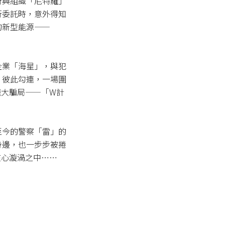
新興組織「尼特羅」
行委託時，意外得知
的新型能源——
企業「海星」，與犯
」彼此勾連，一場圍
龐大騙局——「W計
至今的警察「雷」的
身邊，也一步步被捲
核心漩渦之中……