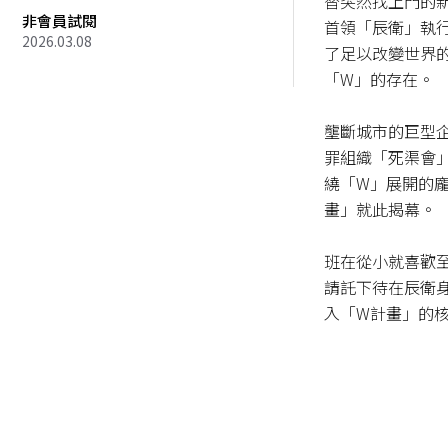
替突然找上門的
非會員試閱
首領「辰衛」執
2026.03.08
了足以改變世界
「W」的存在。

壟斷城市的巨型
罪組織「死渠會
繞「W」展開的
畫」就此揭幕。

班在從小就喜歡
請託下待在辰衛
入「W計畫」的