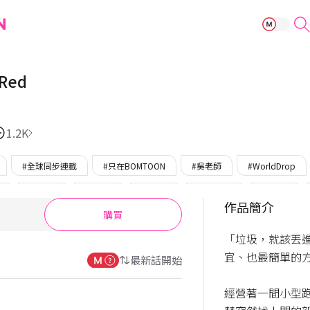
R2R : Run to R
 Red
1.2K
#全球同步連載
#只在BOMTOON
#吳老師
#WorldDrop
攻
#可愛受
#忠犬攻
#溫柔攻
#受單戀攻
#菁英受
作品簡介
購買
#幼稚攻
#美人受
#冰山受
「垃圾，就該丟
宜、也最簡單的方
最新話開始
經營著一間小型