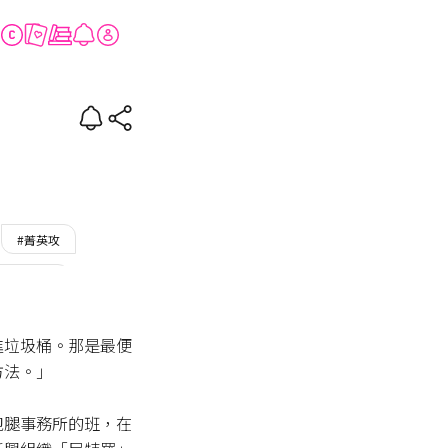
ed
#菁英攻
#年上攻
進垃圾桶。那是最便
法。」

跑腿事務所的班，在