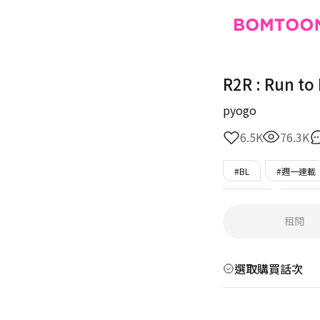
R2R : Run to
pyogo
6.5K
76.3K
#BL
#週一連載
#傲嬌攻
#年下
租閱
#單戀
#奇幻
選取購買話次