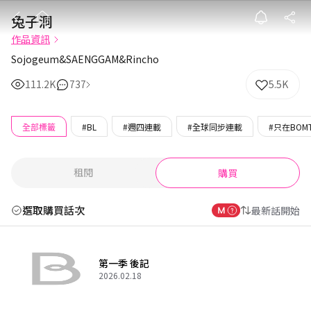
兔子洞
兔子洞
作品資訊
Sojogeum&SAENGGAM&Rincho
111.2K
737
5.5K
全部標籤
#BL
#週四連載
#全球同步連載
#只在BOM
租閱
購買
選取購買話次
最新話開始
第一季 後記
2026.02.18