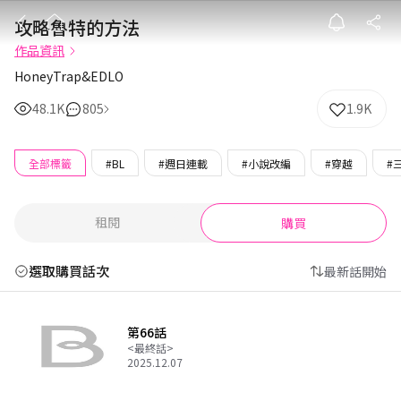
攻略魯特的方法
攻略魯特的方法
作品資訊
HoneyTrap&EDLO
48.1K
805
1.9K
全部標籤
#BL
#週日連載
#小說改編
#穿越
#
租閱
購買
選取購買話次
最新話開始
第66話
<最終話>
2025.12.07