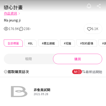
戀心計畫
戀心計畫
作品資訊
Ma jeung ji
176.9K
238
6.1K
全部標籤
#BL
#週五連載
#短篇
#契約愛情
#
租閱
購買
選取購買話次
最新話開始
非會員試閱
2021.09.28