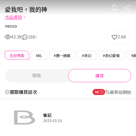
愛我吧，我的神
愛我吧，我的神
作品資訊
nesso
43.3K
166
2.4K
全部標籤
#BL
#週一連載
#奇幻
#奇幻愛情
#
租閱
購買
選取購買話次
最新話開始
後記
2025.03.10