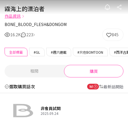
霧海上的漂泊者
霧海上的漂泊者
作品資訊
BONE_BLOOD_FLESH&DONGOM
16.2K
223
845
全部標籤
#GL
#週六連載
#只在BOMTOON
#西洋古
租閱
購買
選取購買話次
最新話開始
非會員試閱
2025.09.24