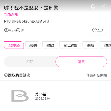
噓！我不是惡女
噓！我不是惡女，是刑警
作品資訊
RYU JIN&Boksung-A&ABYU
4.2K
8
213
全部標籤
#愛情
#奇幻
#週二連載
#懸疑
#穿
租閱
購買
選取購買話次
最新話開始
第36話
2026.08.04