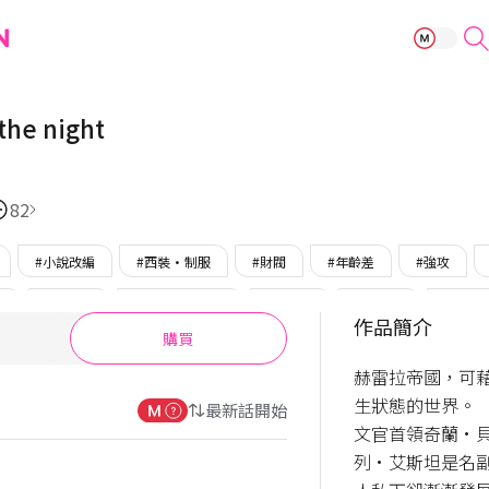
The color of t
 the night
82
#小說改編
#西裝·制服
#財閥
#年齡差
#強攻
攻
#溫柔攻
#腹黑攻/心機攻
#菁英受
#穩重受
#美人
作品簡介
購買
受
#只在BOMTOON
#完結
赫雷拉帝國，可
生狀態的世界。

最新話開始
文官首領奇蘭·
列·艾斯坦是名