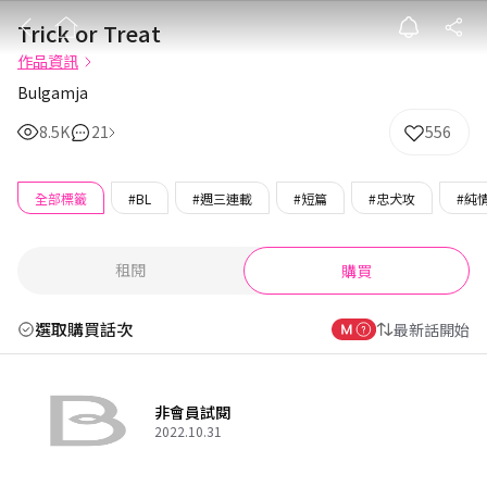
Trick or Treat
Trick or Treat
作品資訊
Bulgamja
8.5K
21
556
全部標籤
#BL
#週三連載
#短篇
#忠犬攻
#純
租閱
購買
選取購買話次
最新話開始
非會員試閱
2022.10.31