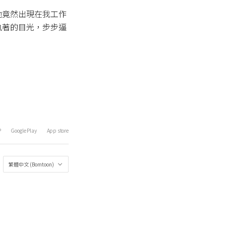
他竟然出現在我工作
執著的目光，步步逼
P
Google Play
App store
繁體中文 (Bomtoon)