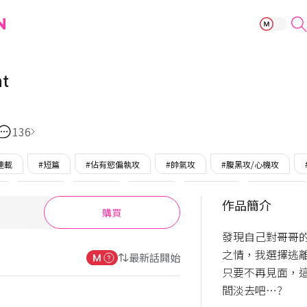
Un-holy Night
ht
136
連載
#短篇
#佔有慾偏執攻
#帥氣攻
#腹黑攻/心機攻
受
#美人受
#創傷受
#年下受
#受單戀攻
#誤會/誤解
作品簡介
購買
#只在BOMTOON
#聖誕快樂短篇選
發現自己對哥哥
之情，我選擇逃離
最新話開始
只要不再見面，
間淡去吧…?
