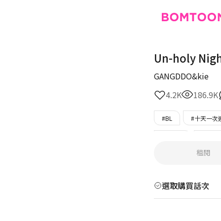
Un-holy Nig
GANGDDO&kie
4.2K
186.9K
#BL
#十天一次
#菁英攻
#逃跑
租閱
#傲嬌攻
#完結
選取購買話次