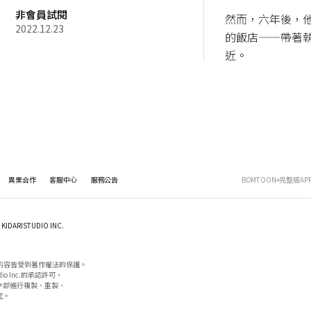
非會員試閱
然而，六年後，
2022.12.23
的飯店——帶著
近。
異業合作
客服中心
服務公告
BOMTOON+完整版AP
KIDARISTUDIO INC.
内容皆受到著作權法的保護。

io Inc.的承認許可，

部進行複製、重製、

。
