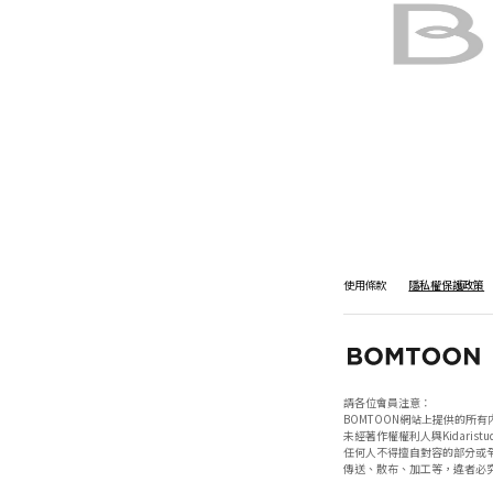
使用條款
隱私權保護政策
請各位會員注意：

BOMTOON網站上提供的所有
未經著作權權利人與Kidaristud
任何人不得擅自對容的部分或全
傳送、散布、加工等，違者必究