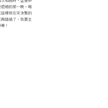
再次相遇時，正是申
被拒絕的那一晚，喝
就這樣倒在宋洙賢的
以再錯過了，我要主
哥哥！