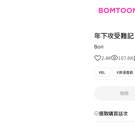
年下攻受難記
Bori
2.4K
107.6K
#BL
#浪漫喜劇
#攻單戀受
#腹
租閱
選取購買話次