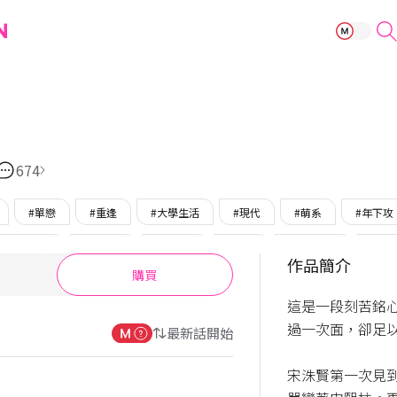
年下攻受難記
674
#單戀
#重逢
#大學生活
#現代
#萌系
#年下攻
黑攻/心機攻
#年上受
#溫柔受
#完結
#多故事線
#只在
作品簡介
購買
這是一段刻苦銘
過一次面，卻足以
最新話開始
宋洙賢第一次見