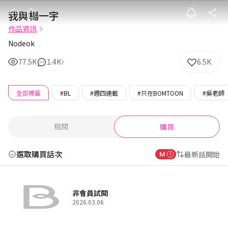
我與楊一宇
我與楊一宇
作品資訊
Nodeok
77.5K
1.4K
6.5K
全部標籤
#BL
#週四連載
#只在BOMTOON
#吳老師
租閱
購買
選取購買話次
最新話開始
非會員試閱
2026.03.06