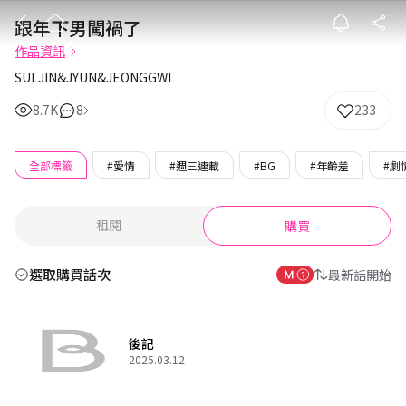
跟年下男闖禍了
跟年下男闖禍了
作品資訊
SULJIN&JYUN&JEONGGWI
8.7K
8
233
全部標籤
#愛情
#週三連載
#BG
#年齡差
#劇
租閱
購買
選取購買話次
最新話開始
後記
2025.03.12