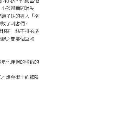
變回小孩…然而當他
，小孩卻瞬間消失
是鏡子裡的男人「格
敗了刺客們。

線移開一絲不掛的格
雙腿之間那個巨物
能是他伴侶的格倫的
天才煉金術士的驚險
！