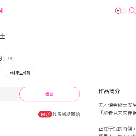
畫月的煉金術士
士
1.7K
#轉學生報到
作品簡介
購買
天才煉金術士安
「能看見未來伴侶
最新話開始
正在研究的時候