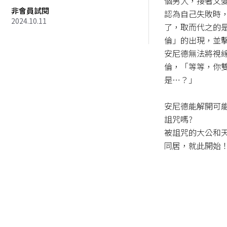
個男人，接著又
非會員試閱
認為自己失敗時
2024.10.11
了，取而代之的
倫」的出現，並擊
安尼德無法將視
倫，「等等，你
是…？」

安尼德能解開可
詛咒嗎?

被詛咒的大公和
同居，就此開始