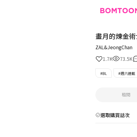
畫月的煉金術
ZAL&JeongChan
1.7K
73.5K
#BL
#週六連載
租閱
選取購買話次