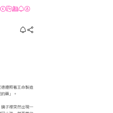
尼德遵照著王命製造
的藥」。

，鏡子裡突然出現一