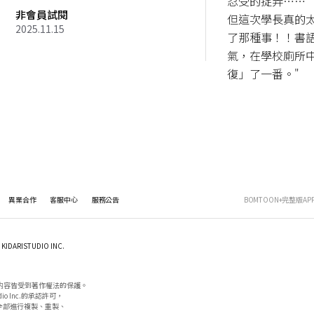
忍受的捉弄……

非會員試閱
但這次學長真的
2025.11.15
了那種事！！書
氣，在學校廁所
復」了一番。"
異業合作
客服中心
服務公告
BOMTOON+完整版AP
KIDARISTUDIO INC.
内容皆受到著作權法的保護。

io Inc.的承認許可，

部進行複製、重製、
