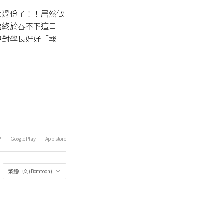
太過份了！！居然做
語終於吞不下這口
中對學長好好「報
P
Google Play
App store
繁體中文 (Bomtoon)