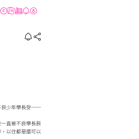
不良少年學長受──

校一直被不良學長辰
弄，以往都是還可以