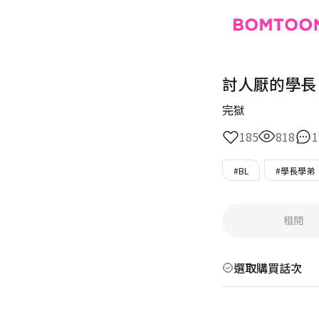
討人厭的學長
完獄
185
818
1
#BL
#學長學弟
租閱
選取購買話次