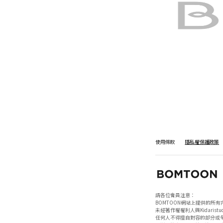
使用條款
隱私權保護政策
請各位會員注意：

BOMTOON網站上提供的所有
未經著作權權利人與Kidaristud
任何人不得擅自對容的部分或全