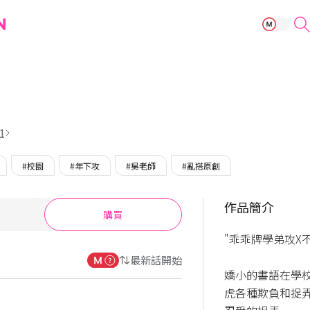
討人厭的學長
1
#校園
#年下攻
#吳老師
#亂搭原創
作品簡介
購買
"乖乖牌學弟攻X
最新話開始
嬌小的書語在學
虎各種欺負和捉