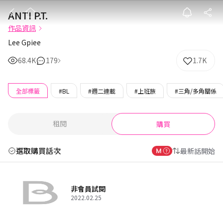
ANTI P.T.
ANTI P.T.
作品資訊
Lee Gpiee
68.4K
179
1.7K
全部標籤
#BL
#週二連載
#上班族
#三角/多角關係
租閱
購買
選取購買話次
最新話開始
非會員試閱
2022.02.25