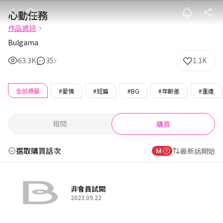
心動任務
心動任務
作品資訊
Bulgama
63.3K
35
1.1K
全部標籤
#愛情
#短篇
#BG
#年齡差
#重逢
租閱
購買
選取購買話次
最新話開始
非會員試閱
2023.09.22