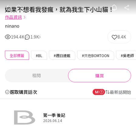
如果不想看我發
如果不想看我發瘋，就為我生下小山貓！
作品資訊
ninano
194.4K
1.9K
8.4K
全部標籤
#BL
#週日連載
#只在BOMTOON
#吳老師
租閱
購買
選取購買話次
最新話開始
第一季 後記
2026.06.14