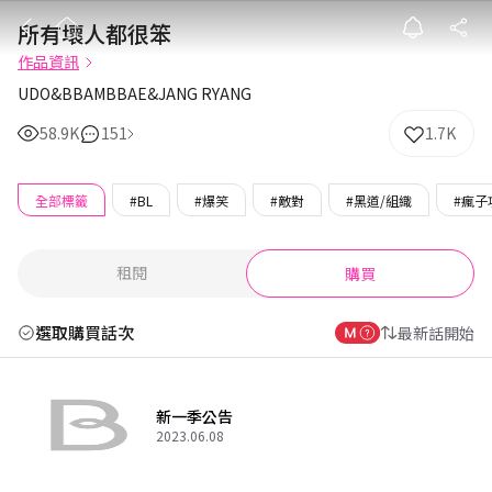
所有壞人都很笨
所有壞人都很笨
作品資訊
UDO&BBAMBBAE&JANG RYANG
58.9K
151
1.7K
全部標籤
#BL
#爆笑
#敵對
#黑道/組織
#瘋子
租閱
購買
選取購買話次
最新話開始
新一季公告
2023.06.08