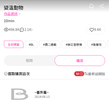
變溫動物
變溫動物
作品資訊
10min
496.8K
2.1K
9.4K
全部標籤
#BL
#週二連載
#辦公室戀情
#執著攻
租閱
購買
選取購買話次
最新話開始
~番外篇~
2024.08.13