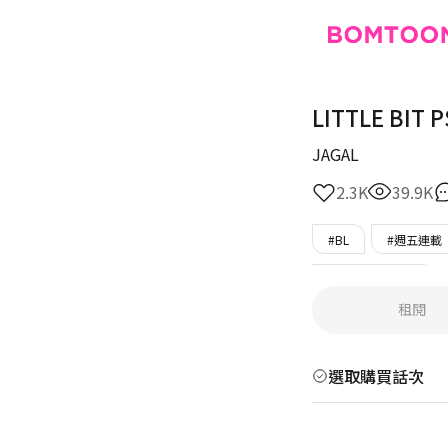
LITTLE BIT 
JAGAL
2.3K
39.9K
#BL
#週五連載
#只在BOMTOON
租閱
選取購買話次