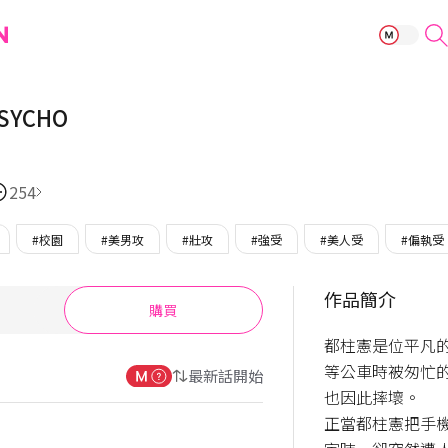
LITTLE BIT P
PSYCHO
254
#校園
#美男攻
#壯攻
#強受
#美人受
#偏執受
作品簡介
購買
都柱憲是位平凡
等公車時被匆忙
最新話開始
也因此摔壞。

正當都柱憲把手