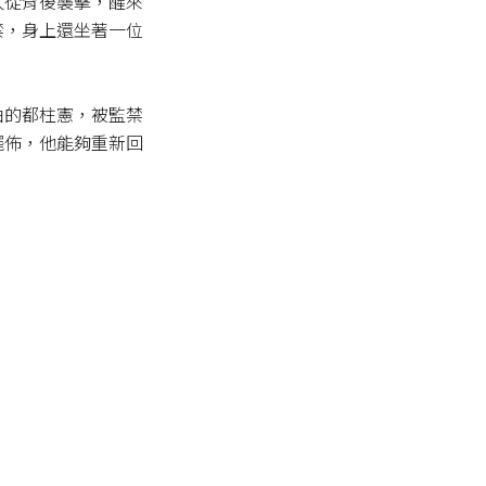
人從背後襲擊，醒來
禁，身上還坐著一位
由的都柱憲，被監禁
擺佈，他能夠重新回