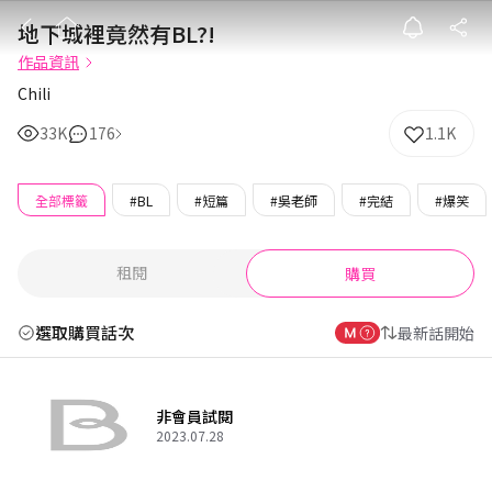
地下城裡竟然有B
地下城裡竟然有BL?!
作品資訊
Chili
33K
176
1.1K
全部標籤
#BL
#短篇
#吳老師
#完結
#爆笑
租閱
購買
選取購買話次
最新話開始
非會員試閱
2023.07.28