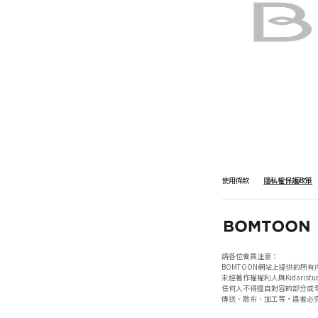
使用條款
隱私權保護政策
請各位會員注意：

BOMTOON網站上提供的所有
未經著作權權利人與Kidaristud
任何人不得擅自對容的部分或全
傳送、散布、加工等，違者必究