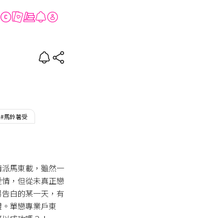
#馬鈴薯受
情派馬東載，雖然一
愛情，但從未真正戀
男告白的某一天，有
體。單戀專業戶東