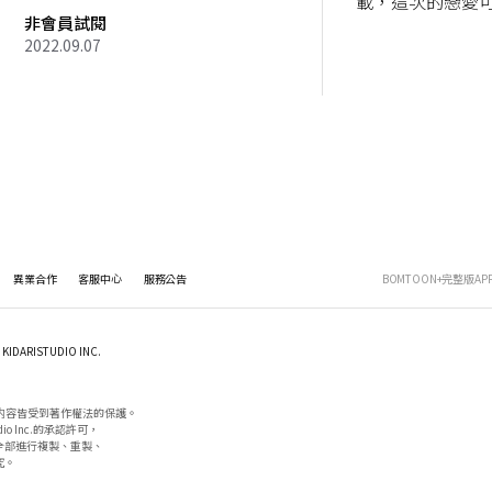
載，這次的戀愛
非會員試閱
2022.09.07
異業合作
客服中心
服務公告
BOMTOON+完整版AP
KIDARISTUDIO INC.
内容皆受到著作權法的保護。

io Inc.的承認許可，

部進行複製、重製、

。
