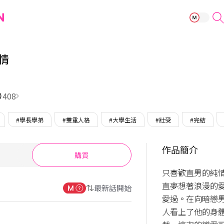
完美失敗的愛情
情
408
#學長學弟
#雙重人格
#大學生活
#壯受
#完結
作品簡介
購買
只喜歡直男的純
直夢想著浪漫的
最新話開始
愛過。在向暗戀
人看上了他的身