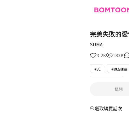
完美失敗的愛
SUMA
3.2K
183K
#BL
#週五連載
#只在BOMTOON
租閱
選取購買話次