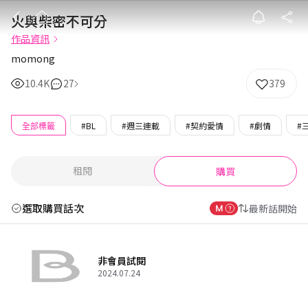
火與柴密不可分
火與柴密不可分
作品資訊
momong
10.4K
27
379
全部標籤
#BL
#週三連載
#契約愛情
#劇情
#
租閱
購買
選取購買話次
最新話開始
非會員試閱
2024.07.24