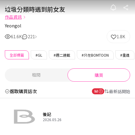
垃圾分類時遇到
垃圾分類時遇到前女友
作品資訊
Yeongol
61.6K
221
1.8K
全部標籤
#GL
#週二連載
#只在BOMTOON
#重逢
租閱
購買
選取購買話次
最新話開始
後記
2026.05.26