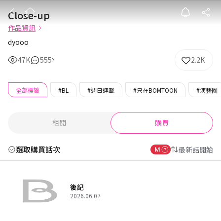
Close-up
Close-up
作品資訊
dyooo
47K
555
2.2K
全部標籤
#BL
#週日連載
#只在BOMTOON
#演藝圈
租閱
購買
選取購買話次
最新話開始
後記
2026.06.07