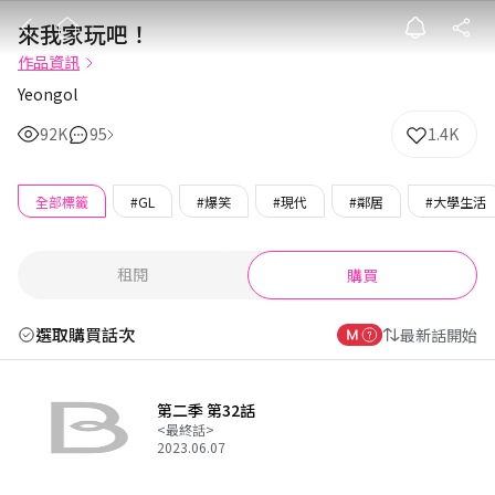
來我家玩吧！
來我家玩吧！
作品資訊
Yeongol
92K
95
1.4K
全部標籤
#GL
#爆笑
#現代
#鄰居
#大學生活
租閱
購買
選取購買話次
最新話開始
第二季 第32話
<最終話>
2023.06.07