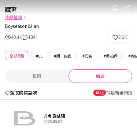
藏匿
藏匿
作品資訊
Boyseason&Han
43.4K
184
2.6K
全部標籤
#BL
#週一連載
#短篇
#吳老師
#完
租閱
購買
選取購買話次
最新話開始
非會員試閱
2025.05.02