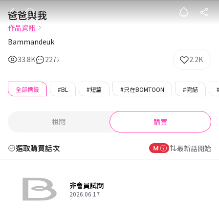
爸爸與我
爸爸與我
作品資訊
Bammandeuk
33.8K
227
2.2K
全部標籤
#BL
#短篇
#只在BOMTOON
#完結
租閱
購買
選取購買話次
最新話開始
非會員試閱
2026.06.17