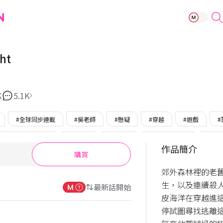
Dreadful Nigh
ht
K
5.1K
#全球同步連載
#吳老師
#懸疑
#穿越
#遊戲
#腹黑攻/心機攻
#狡猾攻
#美男攻
#佔有慾偏執攻
#強
作品簡介
購買
OMTOON
#WorldDrop
#獨家貼圖
郊外森林裡的老
生，以及連續殺人
最新話開始
皮海洋在穿越進
停試圖尋找逃離這