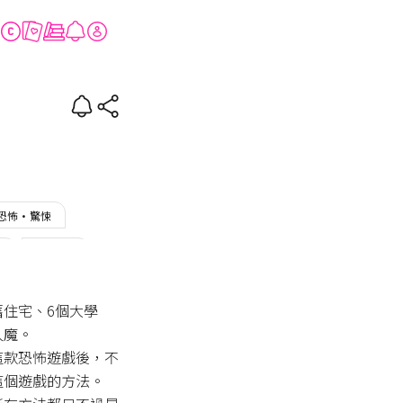
t
#恐怖·驚悚
受
#傲嬌受
舊住宅、6個大學
魔。

這款恐怖遊戲後，不
個遊戲的方法。
