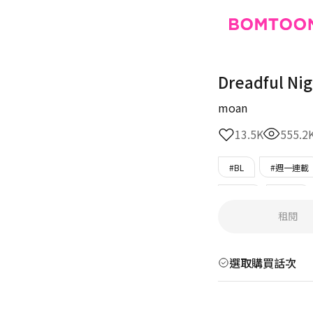
Dreadful Nig
moan
13.5K
555.2
#BL
#週一連載
#奇幻
#強攻
租閱
#美人受
#只在B
選取購買話次