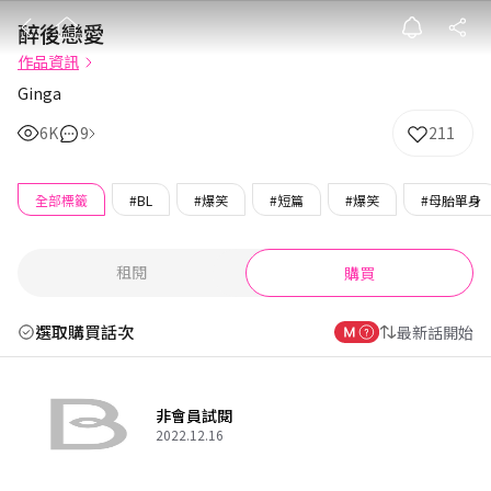
醉後戀愛
醉後戀愛
作品資訊
Ginga
6K
9
211
全部標籤
#BL
#爆笑
#短篇
#爆笑
#母胎單身
租閱
購買
選取購買話次
最新話開始
非會員試閱
2022.12.16