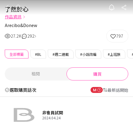
了然於心
了然於心
作品資訊
Arecibo&Donew
27.2K
292
797
全部標籤
#BL
#週二連載
#小說改編
#上班族
租閱
購買
選取購買話次
最新話開始
非會員試閱
2024.04.24