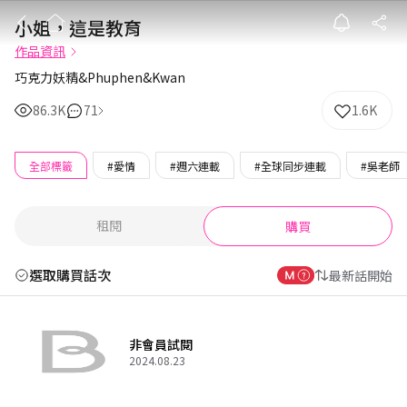
小姐，這是教育
小姐，這是教育
作品資訊
巧克力妖精&Phuphen&Kwan
86.3K
71
1.6K
全部標籤
#愛情
#週六連載
#全球同步連載
#吳老師
租閱
購買
選取購買話次
最新話開始
非會員試閱
2024.08.23