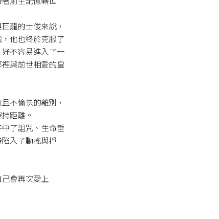
帶著前生記憶轉世
與巨龍的士俊來說，
戰，他也終於克服了
，好不容易進入了一
那裡與前世相愛的皇
尬且不愉快的離別，
持距離。

子中了詛咒、生命垂
俊陷入了動搖與掙
自己會再次愛上