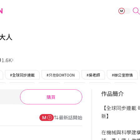
新進職員勇士大
大人
1.6K
#全球同步連載
#只在BOMTOON
#吳老師
#辦公室戀情
逢
#身分差異
#瘋子攻
#創傷攻
#病弱攻
#豪門攻
作品簡介
購買
悔受
#都市奇幻
#WorldDrop
#溫柔受
#創傷受
#皇
【全球同步連載 
新】

最新話開始
在機械與科學建構