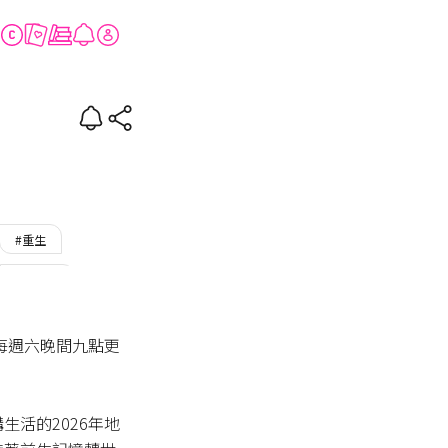
人
#重生
#偏執攻
帝攻
每週六晚間九點更
生活的2026年地