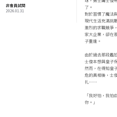
球，勇士庸士俊
非會員試閱
了。

2026.01.31
對於習慣了魔法
現代生活充滿挑
激烈的求職競爭
家大企業，卻在
子重逢。

由於過去那段尷
士俊本想與皇子保
然而，在得知皇
危的真相後，士
扎……

「我好怕，我怕
你。」