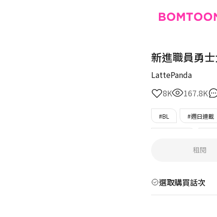
新進職員勇士
LattePanda
8K
167.8K
#BL
#週日連載
#誤會/誤解
#重
租閱
#外柔内剛
#後
選取購買話次